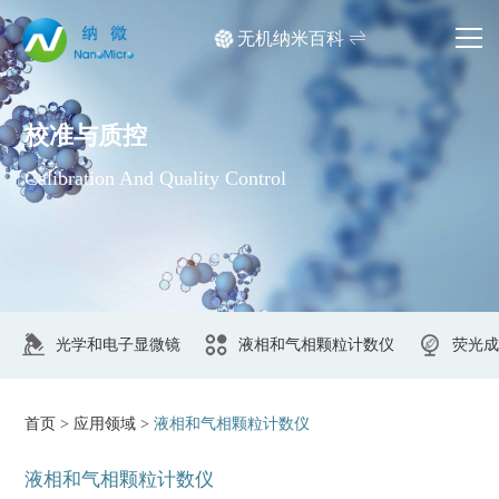
无机纳米百科
网站首页
校准与质控
产品中心
Calibration And Quality Control
应用领域
文档中心
媒体中心
关于我们
首页
>
应用领域
>
液相和气相颗粒计数仪
光学和电子显微镜
液相和气相颗粒计数仪
产品检索
液相和气相颗粒计数仪