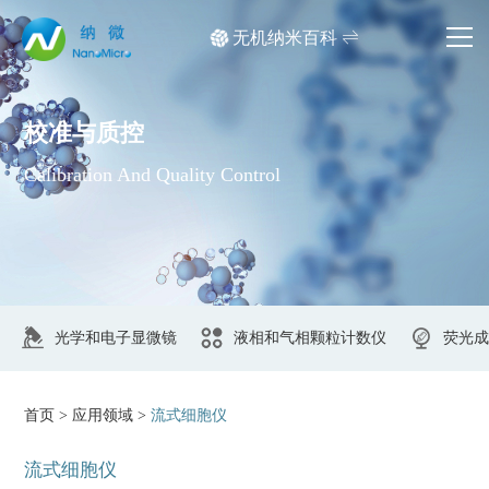
无机纳米百科
网站首页
校准与质控
产品中心
Calibration And Quality Control
应用领域
文档中心
媒体中心
关于我们
首页
>
应用领域
>
流式细胞仪
光学和电子显微镜
液相和气相颗粒计数仪
产品检索
流式细胞仪