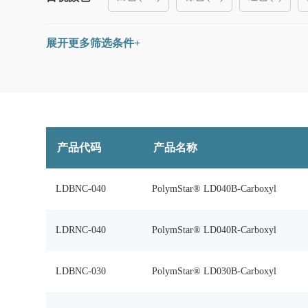
展开更多筛选条件+
孔结构
无孔 (
188
)
介孔≤500 Å(
27
)
大孔＞50
交联度
无交联 (
66
)
低交联 (
0
)
高交联 (
123
产品代码
产品名称
磁性
超顺磁性 (
46
)
铁磁性(1-5%) (
0
)
LDBNC-040
PolymStar® LD040B-Carboxyl
LDRNC-040
PolymStar® LD040R-Carboxyl
LDBNC-030
PolymStar® LD030B-Carboxyl