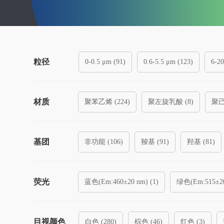
粒径
0-0.5 μm (
91
)
0.6-5.5 μm (
123
)
6-20
材质
聚苯乙烯 (
224
)
聚左旋乳酸 (
8
)
聚己
金 (
0
)
银 (
0
)
铂 (
0
)
氧化锌 (
0
)
基团
非功能 (
106
)
羧基 (
91
)
羟基 (
81
)
NHS活化 (
1
)
Protein A (
1
)
Protein G
荧光
蓝色(Em:460±20 nm) (
1
)
绿色(Em:515±20
磺酸基 (
0
)
季铵基 (
0
)
羧酸基 (
0
)
深红色(Em:680±20 nm) (
17
)
全光谱荧光(Em
目视颜色
白色 (
280
)
棕色 (
46
)
红色 (
3
)