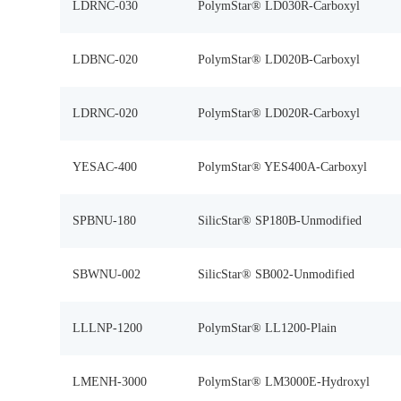
LDRNC-030
PolymStar® LD030R-Carboxyl
LDBNC-020
PolymStar® LD020B-Carboxyl
LDRNC-020
PolymStar® LD020R-Carboxyl
YESAC-400
PolymStar® YES400A-Carboxyl
SPBNU-180
SilicStar® SP180B-Unmodified
SBWNU-002
SilicStar® SB002-Unmodified
LLLNP-1200
PolymStar® LL1200-Plain
LMENH-3000
PolymStar® LM3000E-Hydroxyl