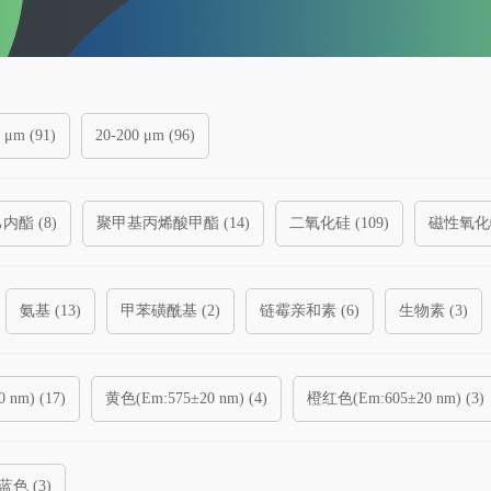
 μm (
91
)
20-200 μm (
96
)
内酯 (
8
)
聚甲基丙烯酸甲酯 (
14
)
二氧化硅 (
109
)
磁性氧化物
二氧化钛 (
0
)
氨基 (
13
)
甲苯磺酰基 (
2
)
链霉亲和素 (
6
)
生物素 (
3
)
 (
1
)
Ni-NTA (
1
)
Ni-TED (
1
)
亲水亲脂平衡型 (
0
)
弱阳
 nm) (
17
)
黄色(Em:575±20 nm) (
4
)
橙红色(Em:605±20 nm) (
3
)
二乙基氨基乙基 (
0
)
:450-800 nm) (
4
)
蓝色 (
3
)