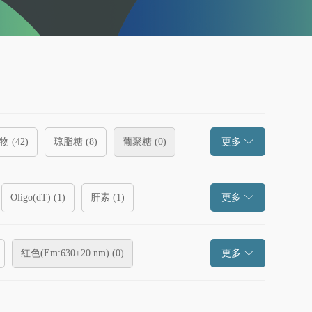
 (
42
)
琼脂糖 (
8
)
葡聚糖 (
0
)
更多
Oligo(dT) (
1
)
肝素 (
1
)
更多
离子交换型 (
0
)
溴代 (
3
)
环氧基 (
8
)
红色(Em:630±20 nm) (
0
)
更多